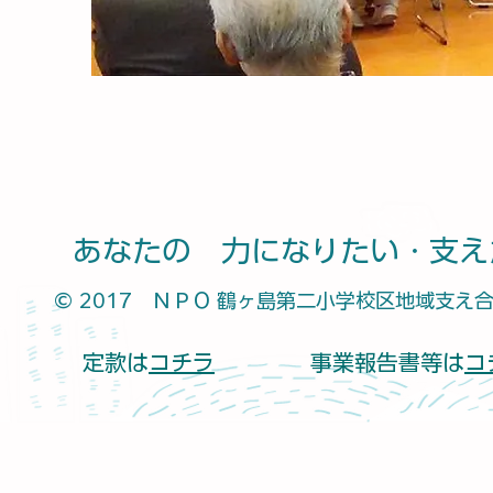
あなたの 力になりたい・支え
© 2017 ＮＰＯ 鶴ヶ島第二小学校区地域支え
定款は
コチラ
事業報告書等は
コ